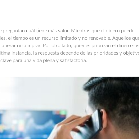
se preguntan cuál tiene más valor. Mientras que el dinero puede
s, el tiempo es un recurso limitado y no renovable. Aquellos que
perar ni comprar. Por otro lado, quienes priorizan el dinero so
ltima instancia, la respuesta depende de las prioridades y objetiv
clave para una vida plena y satisfactoria.