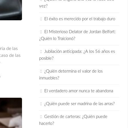
vez?
El éxito es merecido por el trabajo duro
El Misterioso Delator de Jordan Belfort:
¿Quién lo Traicionó?
ía de las
Jubilación anticipada: ¿A los 56 años es
caso de las
posible?
e
¿Quién determina el valor de los
s
inmuebles?
El verdadero amor nunca te abandona
¿Quién puede ser madrina de las arras?
Gestión de carteras: ¿Quién puede
hacerlo?