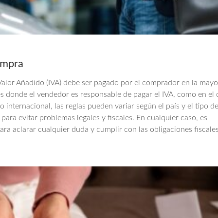
ompra
Valor Añadido (IVA) debe ser pagado por el comprador en la mayor
s donde el vendedor es responsable de pagar el IVA, como en el 
 internacional, las reglas pueden variar según el país y el tipo d
para evitar problemas legales y fiscales. En cualquier caso, es
ra aclarar cualquier duda y cumplir con las obligaciones fiscale