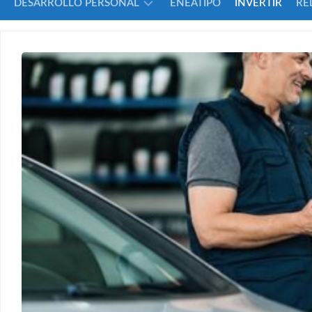
DESARROLLO PERSONAL
ENEATIPO
INVERTIR
RE
ADOLESCENCIA
AUTOESTIMA
INTELIGENCIA
TRISTEZA