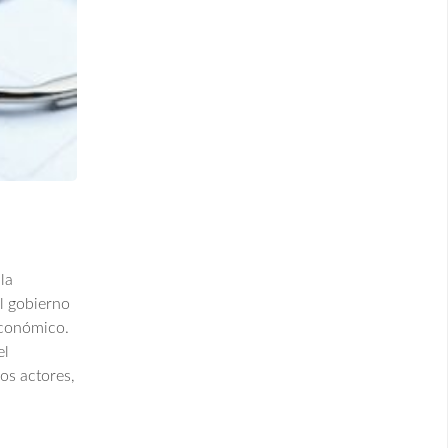
la
el gobierno
económico.
el
os actores,