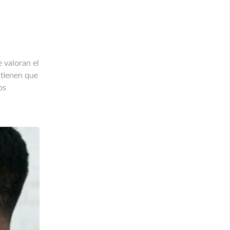
 valoran el
stienen que
os