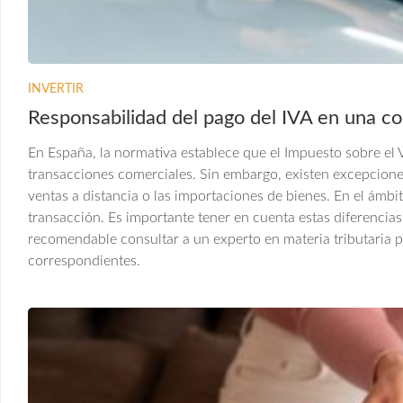
INVERTIR
Responsabilidad del pago del IVA en una c
En España, la normativa establece que el Impuesto sobre el 
transacciones comerciales. Sin embargo, existen excepcione
ventas a distancia o las importaciones de bienes. En el ámbito
transacción. Es importante tener en cuenta estas diferencias 
recomendable consultar a un experto en materia tributaria pa
correspondientes.